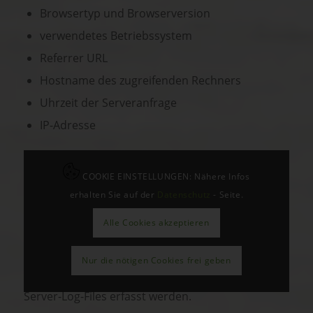
Browsertyp und Browserversion
verwendetes Betriebssystem
Referrer URL
Hostname des zugreifenden Rechners
Uhrzeit der Serveranfrage
IP-Adresse
Eine Zusammenführung dieser Daten mit anderen
Datenquellen wird nicht vorgenommen.
COOKIE EINSTELLUNGEN: Nähere Infos
erhalten Sie auf der
Datenschutz
- Seite.
Die Erfassung dieser Daten erfolgt auf Grundlage
von Art. 6 Abs. 1 lit. f DSGVO. Der
Alle Cookies akzeptieren
Websitebetreiber hat ein berechtigtes Interesse
an der technisch fehlerfreien Darstellung und der
Nur die nötigen Cookies frei geben
Optimierung seiner Website – hierzu müssen die
Server-Log-Files erfasst werden.