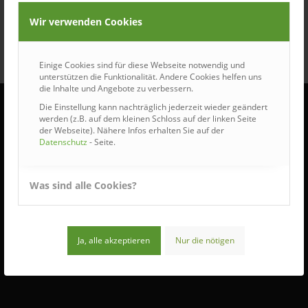
Wir verwenden Cookies
Einige Cookies sind für diese Webseite notwendig und
unterstützen die Funktionalität. Andere Cookies helfen uns
die Inhalte und Angebote zu verbessern.
Die Einstellung kann nachträglich jederzeit wieder geändert
werden (z.B. auf dem kleinen Schloss auf der linken Seite
der Webseite). Nähere Infos erhalten Sie auf der
ÖFFNUNGSZEITEN
Datenschutz
- Seite.
Wir haben für Sie geöffnet:
Was sind alle Cookies?
Montag bis Donnerstag:
7:30 – 16:30 Uhr
Freitag:
Ja, alle akzeptieren
Nur die nötigen
7:30 – 12:00 Uhr