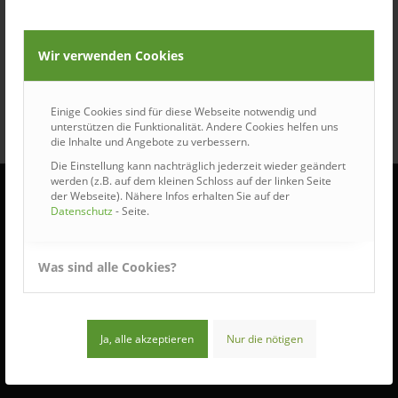
Wir verwenden Cookies
Einige Cookies sind für diese Webseite notwendig und
unterstützen die Funktionalität. Andere Cookies helfen uns
die Inhalte und Angebote zu verbessern.
Die Einstellung kann nachträglich jederzeit wieder geändert
werden (z.B. auf dem kleinen Schloss auf der linken Seite
der Webseite). Nähere Infos erhalten Sie auf der
Datenschutz
- Seite.
ÖFFNUNGSZEITEN
Was sind alle Cookies?
Wir haben für Sie geöffnet:
Montag bis Donnerstag:
7:30 – 16:30 Uhr
Ja, alle akzeptieren
Nur die nötigen
Freitag:
7:30 – 12:00 Uhr