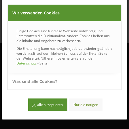
Wir verwenden Cookies
Einige Cookies sind für diese Webseite notwendig und
unterstützen die Funktionalität. Andere Cookies helfen uns
die Inhalte und Angebote zu verbessern.
Die Einstellung kann nachträglich jederzeit wieder geändert
werden (z.B. auf dem kleinen Schloss auf der linken Seite
der Webseite). Nähere Infos erhalten Sie auf der
Datenschutz
- Seite.
ÖFFNUNGSZEITEN
Wir haben für Sie geöffnet:
Was sind alle Cookies?
Montag bis Donnerstag:
7:30 – 16:30 Uhr
Freitag:
Ja, alle akzeptieren
Nur die nötigen
7:30 – 12:00 Uhr