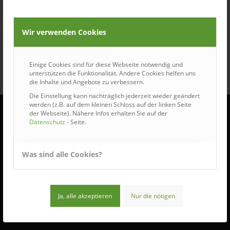
Wir verwenden Cookies
Einige Cookies sind für diese Webseite notwendig und
unterstützen die Funktionalität. Andere Cookies helfen uns
die Inhalte und Angebote zu verbessern.
Die Einstellung kann nachträglich jederzeit wieder geändert
werden (z.B. auf dem kleinen Schloss auf der linken Seite
der Webseite). Nähere Infos erhalten Sie auf der
Datenschutz
- Seite.
ÖFFNUNGSZEITEN
Was sind alle Cookies?
Wir haben für Sie geöffnet:
Montag bis Donnerstag:
7:30 – 16:30 Uhr
Ja, alle akzeptieren
Nur die nötigen
Freitag:
7:30 – 12:00 Uhr